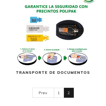
Leer más
TRANSPORTE DE DOCUMENTOS
Prev.
1
2