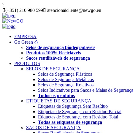
';
(+351) 210 980 599
atencionalcliente@newgo.eu
EMPRESA
Go Green ♺
Selos de segurança biodegradáveis
Produtos 100% Recicláveis
Sacos reutilizáveis de segurança
PRODUTOS
SELOS DE SEGURANÇA
Selos de Segurança Plásticos
Selos de Segurança Metálicos
Selos de Segurança Rotativos
Selos Indicativos para Sacos e Malas de Segur
Todos os produtos
ETIQUETAS DE SEGURANÇA
Etiquetas de Segurança Sem Resíduo
Etiquetas de Segurança com Resíduo Parcial
Etiquetas de Segurança com Resíduo Total
Todas as etiquetas de segurança
SACOS DE SEGURANÇA
Sacos Reutilizáveis de Segurança