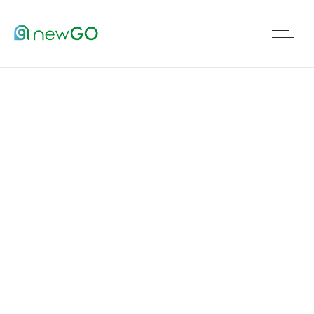
SEGURANÇA E CASH-
IN-TRANSIT
NewGO