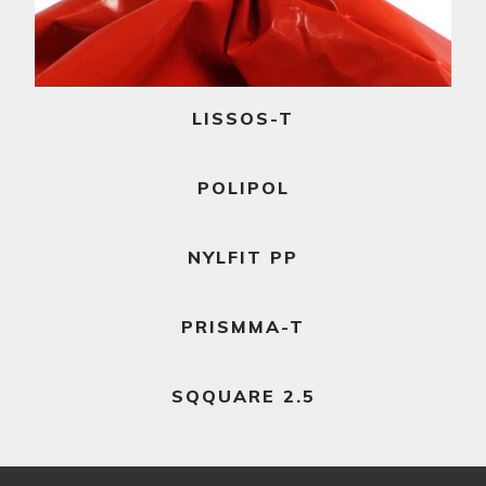
Ler mais
LISSOS-T
Ler mais
POLIPOL
Ler mais
NYLFIT PP
Ler mais
PRISMMA-T
Ler mais
SQQUARE 2.5