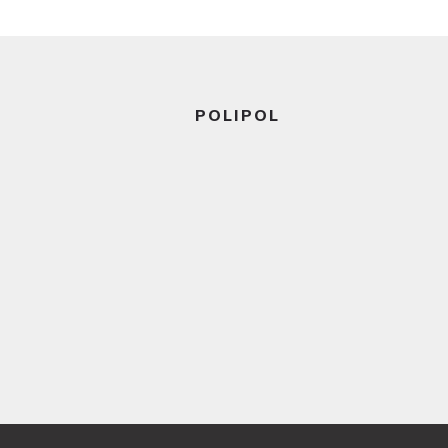
Ler mais
POLIPOL