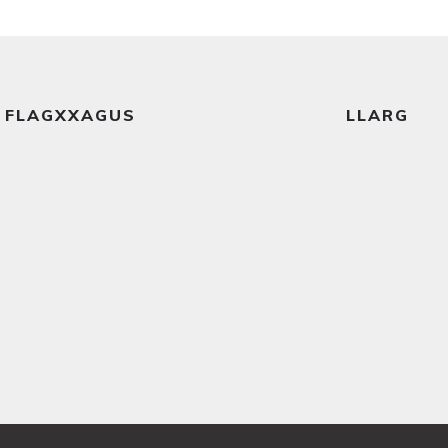
Ler mais
Ler mais
FLAGXXAGUS
LLARG