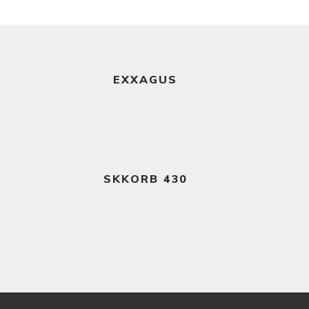
Ler mais
EXXAGUS
Ler mais
SKKORB 430