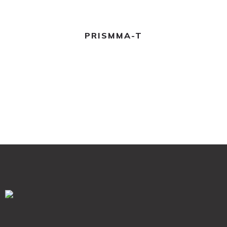
Leer más
PRISMMA-T