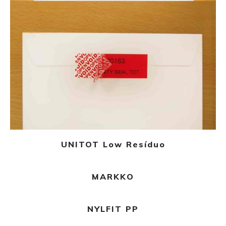
Ler mais
UNITOT Low Resíduo
Ler mais
MARKKO
Ler mais
NYLFIT PP