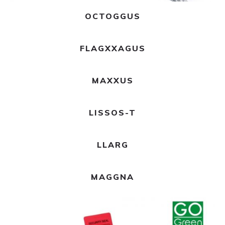
Ler mais
OCTOGGUS
Ler mais
FLAGXXAGUS
Ler mais
MAXXUS
Ler mais
LISSOS-T
Ler mais
LLARG
Ler mais
MAGGNA