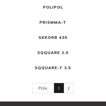
Ler mais
POLIPOL
Ler mais
PRISMMA-T
Ler mais
SKKORB 430
Ler mais
SQQUARE 2.5
Ler mais
SQQUARE-T 3.5
Próx.
1
2